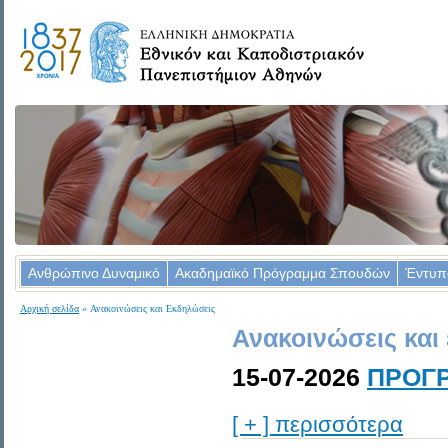
Ανθρώπινο Δυναμικό
Ακαδημαϊκό Πρόγραμμα Σπουδών
Έντυπ
Αρχική σελίδα
» Ανακοινώσεις και Εκδηλώσεις
Ανακοινώσεις και
15-07-2026
ΠΡΟΓΡ
[ + ] περισσότερα